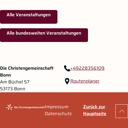
Alle Veranstaltungen
Alle bundesweiten Veranstaltungen
Zum Hauptinhalt springen
Zur Navigation springen
Die Christengemeinschaft
+49228356109
Bonn
Routenplaner
Am Büchel 57
53173 Bonn
Impressum
Zurück zur
Zu
Datenschutz
Hauptseite