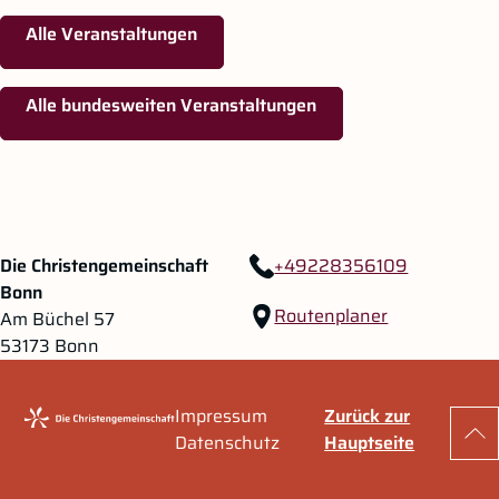
Alle Veranstaltungen
Alle bundesweiten Veranstaltungen
Zum Hauptinhalt springen
Zur Navigation springen
Die Christengemeinschaft
+49228356109
Bonn
Routenplaner
Am Büchel 57
53173 Bonn
Impressum
Zurück zur
Zu
Datenschutz
Hauptseite