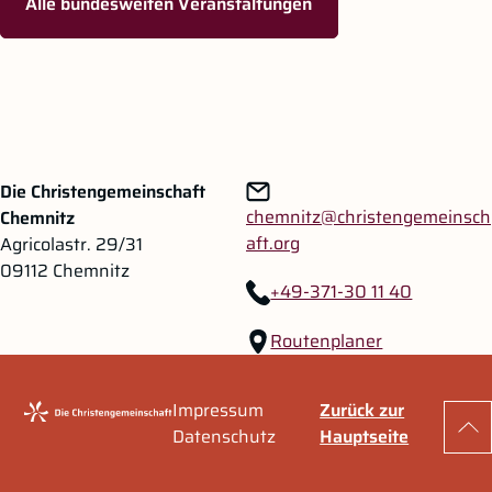
Alle bundesweiten Veranstaltungen
Zum Hauptinhalt springen
Zur Navigation springen
Die Christengemeinschaft
chemnitz@christengemeinsch
Chemnitz
aft.org
Agricolastr. 29/31
09112 Chemnitz
+49-371-30 11 40
Routenplaner
Impressum
Zurück zur
Zu
Datenschutz
Hauptseite