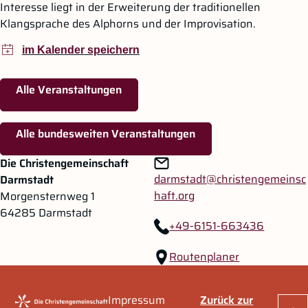
Interesse liegt in der Erweiterung der traditionellen
Klangsprache des Alphorns und der Improvisation.
Alle Veranstaltungen
Alle bundesweiten Veranstaltungen
Zum Hauptinhalt springen
Zur Navigation springen
Die Christengemeinschaft
darmstadt@christengemeinsc
Darmstadt
haft.org
Morgensternweg 1
64285 Darmstadt
+49-6151-663436
Routenplaner
Impressum
Zurück zur