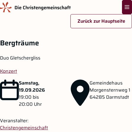
Na
Zurück zur Hauptseite
Zum Hauptinhalt springen
Bergträume
Duo Gletschergliss
Konzert
Samstag,
Gemeindehaus
19.09.2026
Morgensternweg 1
19:00
bis
64285
Darmstadt
20:00
Uhr
Veranstalter:
Christengemeinschaft