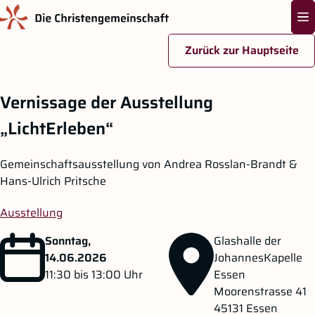
Na
Zurück zur Hauptseite
Zum Hauptinhalt springen
Vernissage der Ausstellung
„LichtErleben“
Gemeinschaftsausstellung von Andrea Rosslan-Brandt &
Hans-Ulrich Pritsche
Ausstellung
Sonntag,
Glashalle der
14.06.2026
JohannesKapelle
11:30
bis 13:00
Uhr
Essen
Moorenstrasse 41
45131
Essen