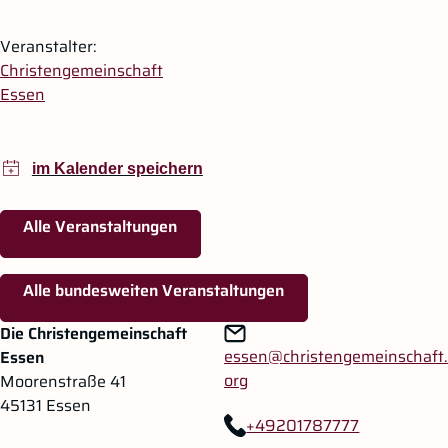
Veranstalter:
Christengemeinschaft
Essen
Alle Veranstaltungen
Alle bundesweiten Veranstaltungen
Zum Hauptinhalt springen
Zur Navigation springen
Die Christengemeinschaft
essen@christengemeinschaft.
Essen
org
Moorenstraße 41
45131 Essen
+49201787777