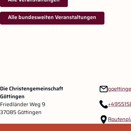
Alle bundesweiten Veranstaltungen
Zum Hauptinhalt springen
Zur Navigation springen
Die Christengemeinschaft
goetting
Göttingen
+495515
Friedländer Weg 9
37085 Göttingen
Routenpl