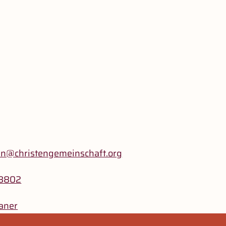
en@christengemeinschaft.org
8802
aner