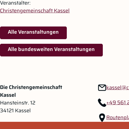
Veranstalter:
Christengemeinschaft Kassel
Alle Veranstaltungen
Alle bundesweiten Veranstaltungen
Zum Hauptinhalt springen
Zur Navigation springen
Die Christengemeinschaft
kassel@c
Kassel
+49 561 
Hansteinstr. 12
34121 Kassel
Routenpl