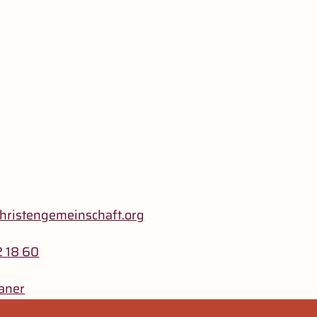
hristengemeinschaft.org
2 18 60
aner