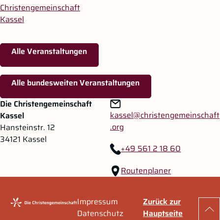
Christengemeinschaft
Kassel
Alle Veranstaltungen
Alle bundesweiten Veranstaltungen
Zum Hauptinhalt springen
Zur Navigation springen
Die Christengemeinschaft
kassel@christengemeinschaft
Kassel
.org
Hansteinstr. 12
34121 Kassel
+49 561 2 18 60
Routenplaner
Impressum
Zurück zur
Zu
Datenschutz
Hauptseite