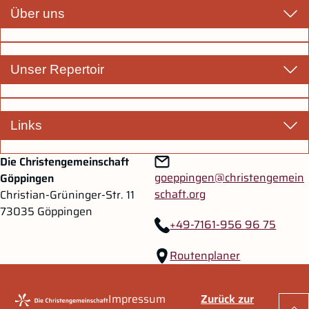
Über uns
Unser Repertoir
Links
Zum Hauptinhalt springen
Zur Navigation springen
Die Christengemeinschaft
goeppingen@christengemein
Göppingen
schaft.org
Christian-Grüninger-Str. 11
73035 Göppingen
+49-7161-956 96 75
Routenplaner
Impressum
Zurück zur