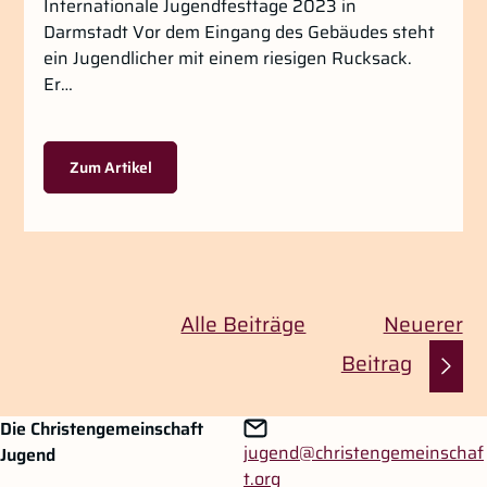
Internationale Jugendfesttage 2023 in
Darmstadt Vor dem Eingang des Gebäudes steht
ein Jugendlicher mit einem riesigen Rucksack.
Er…
Zum Artikel
Gehe zu vorherigen oder nächsten Beiträgen
Alle Beiträge
Neuerer
Beitrag
Zum Hauptinhalt springen
Zur Navigation springen
Die Christengemeinschaft
jugend@christengemeinschaf
Jugend
t.org