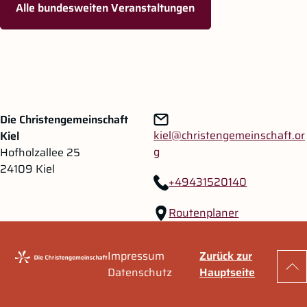
Alle bundesweiten Veranstaltungen
Zum Hauptinhalt springen
Zur Navigation springen
Die Christengemeinschaft
kiel@christengemeinschaft.or
Kiel
g
Hofholzallee 25
24109 Kiel
+49431520140
Routenplaner
Impressum
Zurück zur
Zu
Datenschutz
Hauptseite