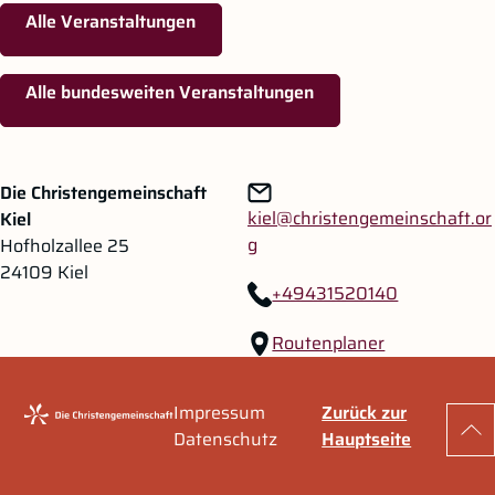
Alle Veranstaltungen
Alle bundesweiten Veranstaltungen
Zum Hauptinhalt springen
Zur Navigation springen
Die Christengemeinschaft
kiel@christengemeinschaft.or
Kiel
g
Hofholzallee 25
24109 Kiel
+49431520140
Routenplaner
Impressum
Zurück zur
Zu
Datenschutz
Hauptseite