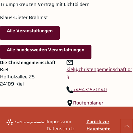
Triumphkreuzen Vortrag mit Lichtbildern
Klaus-Dieter Brahmst
Alle Veranstaltungen
Alle bundesweiten Veranstaltungen
Zum Hauptinhalt springen
Zur Navigation springen
Die Christengemeinschaft
kiel@christengemeinschaft.or
Kiel
g
Hofholzallee 25
24109 Kiel
+49431520140
Routenplaner
Impressum
Zurück zur
Zu
Datenschutz
Hauptseite