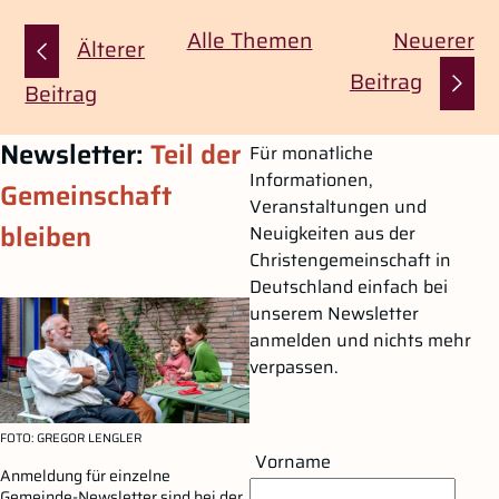
Gehe zu vorherigen oder nächsten Beiträgen
Alle Themen
Neuerer
Älterer
Beitrag
Beitrag
Zum Hauptinhalt springen
Zur Navigation springen
Newsletter:
Teil der
Für monatliche
Informationen,
Gemeinschaft
Veranstaltungen und
bleiben
Neuigkeiten aus der
Christengemeinschaft in
Deutschland einfach bei
unserem Newsletter
anmelden und nichts mehr
verpassen.
FOTO
: GREGOR LENGLER
Vorname
Anmeldung für einzelne
Gemeinde-Newsletter sind bei der